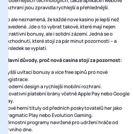
modernějších technologiích, takže aplikace i webové
rozhraní jsou zpravidla rychlejší a přehlednější.
To ale neznamená, že každé nove kasino je lepší než
zavedené. Jde o to vybrat takové, které mají nejen
atraktivní bonusy, ale i solidní zázemí. Jedná se o
rozhodnutí, které stojí za pár minut pozornosti – a
výsledek se vyplatí.
Hlavní důvody, proč nová casina stojí za pozornost:
Vyšší uvítací bonusy a více free spinů pro nové
registrace.
Moderní design a rychlejší mobilní rozhraní.
Inovativní platební brány včetně Apple Pay nebo Google
Pay.
Nové herní tituly od předních poskytovatelů her jako
Pragmatic Play nebo Evolution Gaming.
Věrnostní programy navržené pro udržení hráče od
prvního dne.