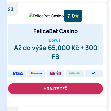
23
7.0
FeliceBet Casino
Bonus:
Až do výše 65,000 Kč + 300
FS
+1
HRAJTE TEĎ