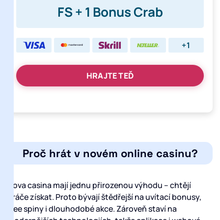
FS + 1 Bonus Crab
+1
HRAJTE TEĎ
Proč hrát v novém online casinu?
Nova casina mají jednu přirozenou výhodu – chtějí
hráče získat. Proto bývají štědřejší na uvítací bonusy,
free spiny i dlouhodobé akce. Zároveň staví na