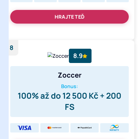
HRAJTE TEĎ
8
8.9
Zoccer
Bonus:
100% až do 12 500 Kč + 200
FS