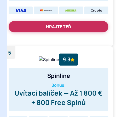
HRAJTE TEĎ
5
9.3
Spinline
Bonus:
Uvítací balíček — Až 1 800 €
+ 800 Free Spinů