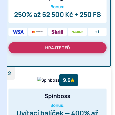
Bonus:
250% až 62 500 Kč + 250 FS
+1
HRAJTE TEĎ
2
9.9
Spinboss
Bonus:
Uvítací balíček — 400% až