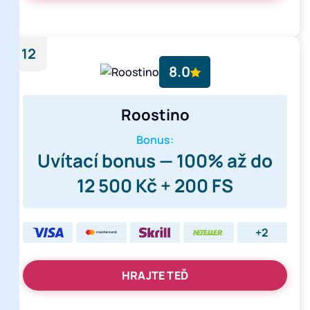
12
8.0
Roostino
Bonus:
Uvítací bonus — 100% až do
12 500 Kč + 200 FS
+2
HRAJTE TEĎ