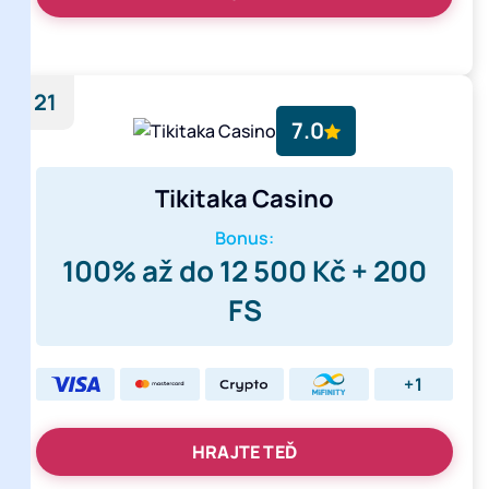
21
7.0
Tikitaka Casino
Bonus:
100% až do 12 500 Kč + 200
FS
+1
HRAJTE TEĎ