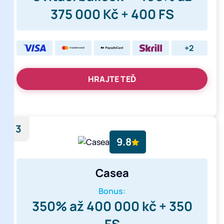
375 000 Kč + 400 FS
+2
HRAJTE TEĎ
3
9.8
Casea
Bonus:
350% až 400 000 kč + 350