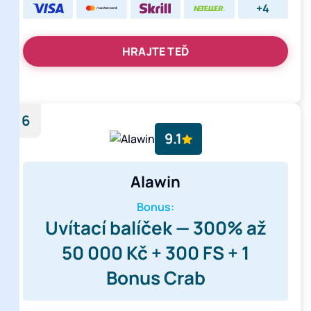
+4
HRAJTE TEĎ
6
9.1
Alawin
Bonus:
Uvítací balíček — 300% až
50 000 Kč + 300 FS + 1
Bonus Crab