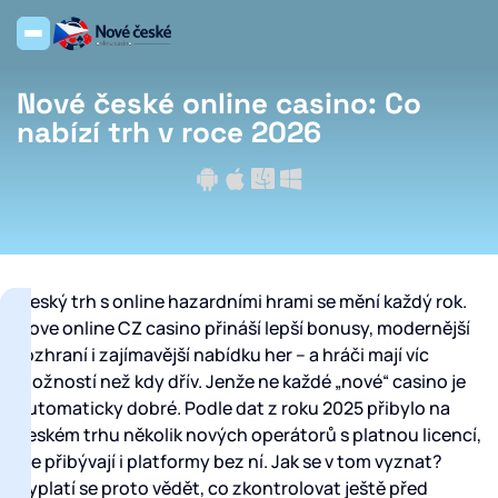
Nové české online casino: Co
nabízí trh v roce 2026
Český trh s online hazardními hrami se mění každý rok.
Nove online CZ casino přináší lepší bonusy, modernější
rozhraní i zajímavější nabídku her – a hráči mají víc
možností než kdy dřív. Jenže ne každé „nové“ casino je
automaticky dobré. Podle dat z roku 2025 přibylo na
českém trhu několik nových operátorů s platnou licencí,
ale přibývají i platformy bez ní. Jak se v tom vyznat?
Vyplatí se proto vědět, co zkontrolovat ještě před