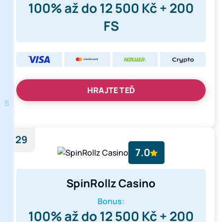
100% až do 12 500 Kč + 200
FS
HRAJTE TEĎ
29
7.0
SpinRollz Casino
Bonus:
100% až do 12 500 Kč + 200