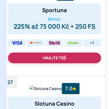
Sportuna
Bonus:
225% až 75 000 Kč + 250 FS
+1
HRAJTE TEĎ
27
7.0
Slotuna Casino